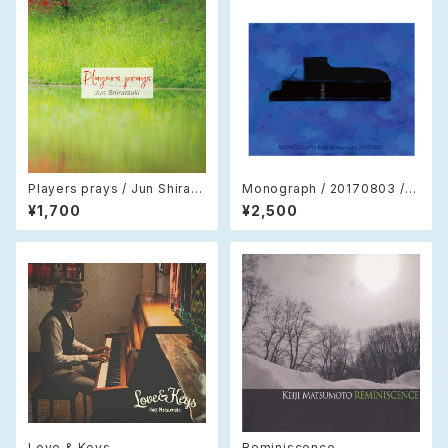
Players prays / Jun Shirats
Monograph / 20170803 / K
uki
eiji Matsumoto (CD)
¥1,700
¥2,500
Love & Keys
Reminiscence