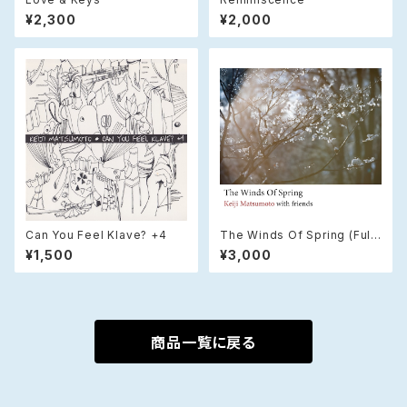
¥2,300
¥2,000
Can You Feel Klave? +4
The Winds Of Spring (Full
Version) / (CD)
¥1,500
¥3,000
商品一覧に戻る